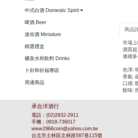
中式白酒 Domestic Spirit
啤酒 Beer
商品
迷你酒 Miniature
市場上
精選禮盒
酒質超
連續多
礦泉水和飲料 Drinks
色澤:
卜卦和祈福專區
香氣:
周邊商品
口感:
餘味:
承合洋酒行
電話：
(02)2832-2911
手機：
0918-736017
www2966com@yahoo.com.tw
台北市士林區文林路587巷115號