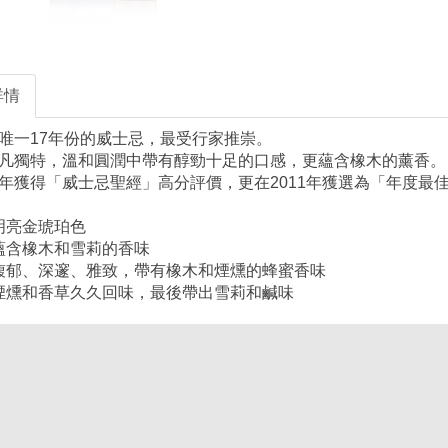
詳情
唯一17年份的威士忌，最受行家推崇。
凡獨特，溫和圓潤中帶有醇勁十足的口感，更蘊含橡木的薰香。
年獲得「威士忌聖經」高分評價，更在2011年獲選為「年度最
 明亮金琥珀色
 蘊含橡木和雪莉的香味
 馥郁、深邃、雅致，帶有橡木和煙燻的蜂蜜香味
 煙燻和香草久久回味，最後帶出雪莉和鹹味