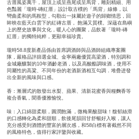
古厝風姿萬千，屋頂上或呈燕尾或呈馬背，雕刻精細、用
色豔麗「瓏時-磚紅厝」設計取古樸的「馬背」線條，以
彎曲柔和的馬鞍型，勾勒出一抹屬於遊子的歸鄉情思，回
眸映在藍天白雲下的紅磚古厝， 飽滿又質樸。深蘊在島嶼
上的歷史故事與文化，暖人心的團聚，品飲著「瓏時-磚
紅厝」的獨特純粹，更顯幸福珍貴。
瓏時58.8度新產品係由首席調酒師與品酒師組織專案團
隊，嚴格品評篩選金城、金寧兩廠優質高梁酒，特別調和
金城廠釀製的10年酒齡老酒，以及高酸酯調味酒，使用不
同屬性的高粱、不同年份的老酒新酒相互勾調．堆疊进發
出全新的風味與口感。
香：漸層式的散發出水梨、蘋果、清新花蜜香與糧麴香等
複合香氣，聞香優雅愉悅。
味：入口綿甜柔順，圓潤飽滿 ，微梅果酸甜味！馥郁絲滑
的口感轉化為柔和甜順，飲後尾韻回甘舒暢好入喉，讓人
充分感受到酒體的豐富的層次感，和58白標有著截然不同
的風格特色，值得行家評鑒與收藏。