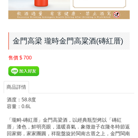
金門高梁 瓏時金門高粱酒(磚紅厝)
售價
$ 700
商品詳情
酒度：58.8度
容量：0.6L
「瓏畤-磚紅厝」金門高梁酒，以經典瓶型烤以「磚紅
厝」漆色，鮮明亮眼，溫暖喜氣．象徵遊子在隆冬時節返
回家鄉，家家團圓，祥龍盤旋於閩南古厝之上，金門閩南