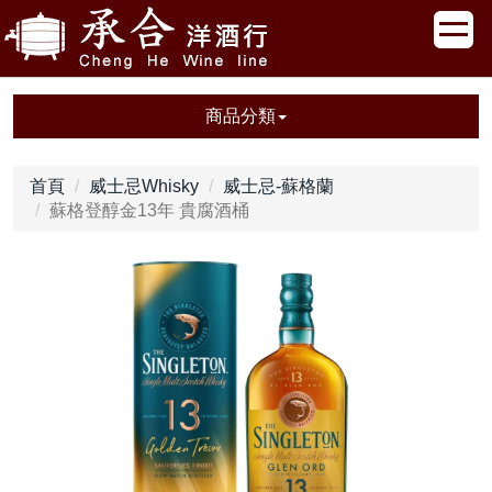
商品分類
首頁
威士忌Whisky
威士忌-蘇格蘭
蘇格登醇金13年 貴腐酒桶